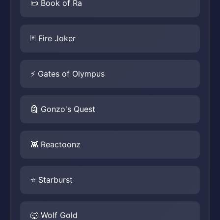
📜 Book of Ra
🃏 Fire Joker
⚡ Gates of Olympus
🗿 Gonzo's Quest
👾 Reactoonz
⭐ Starburst
🐺 Wolf Gold