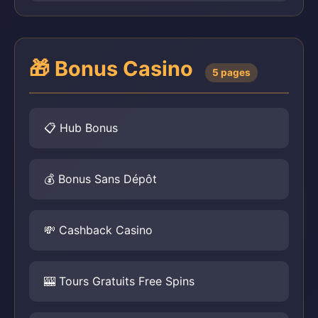
🎁 Bonus Casino
5 pages
📋 Hub Bonus
💰 Bonus Sans Dépôt
💸 Cashback Casino
🎰 Tours Gratuits Free Spins