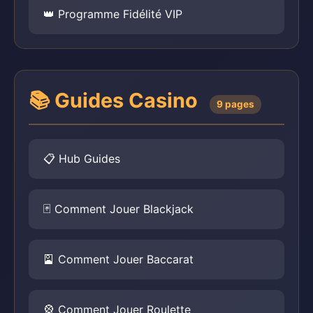
👑 Programme Fidélité VIP
📚 Guides Casino
9 pages
📋 Hub Guides
🃏 Comment Jouer Blackjack
🎴 Comment Jouer Baccarat
🎡 Comment Jouer Roulette