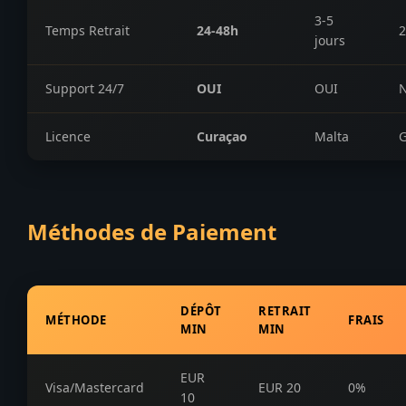
3-5
Temps Retrait
24-48h
2
jours
Support 24/7
OUI
OUI
Licence
Curaçao
Malta
G
Méthodes de Paiement
DÉPÔT
RETRAIT
MÉTHODE
FRAIS
MIN
MIN
EUR
Visa/Mastercard
EUR 20
0%
10