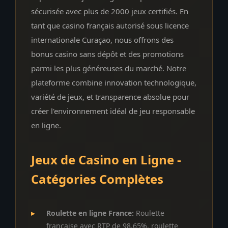
sécurisée avec plus de 2000 jeux certifiés. En
tant que casino français autorisé sous licence
internationale Curaçao, nous offrons des
bonus casino sans dépôt et des promotions
parmi les plus généreuses du marché. Notre
plateforme combine innovation technologique,
variété de jeux, et transparence absolue pour
créer l'environnement idéal de jeu responsable
en ligne.
Jeux de Casino en Ligne -
Catégories Complètes
Roulette en ligne France:
Roulette
française avec RTP de 98.65%, roulette