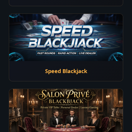
Speed Blackjack