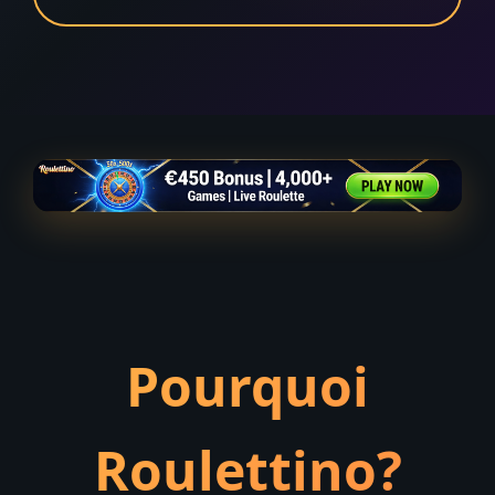
Pourquoi
Roulettino?