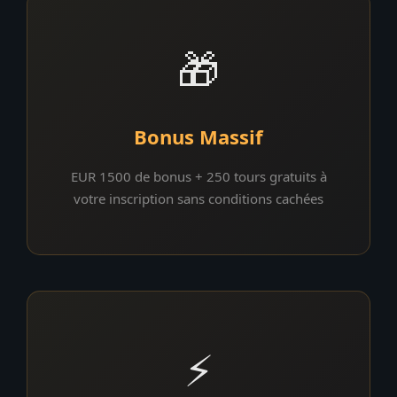
🎁
Bonus Massif
EUR 1500 de bonus + 250 tours gratuits à
votre inscription sans conditions cachées
⚡