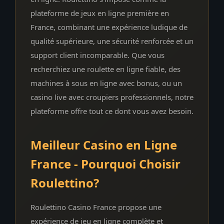
plateforme de jeux en ligne première en
France, combinant une expérience ludique de
qualité supérieure, une sécurité renforcée et un
support client incomparable. Que vous
recherchiez une roulette en ligne fiable, des
machines à sous en ligne avec bonus, ou un
casino live avec croupiers professionnels, notre
plateforme offre tout ce dont vous avez besoin.
Meilleur Casino en Ligne
France - Pourquoi Choisir
Roulettino?
Roulettino Casino France propose une
expérience de jeu en ligne complète et