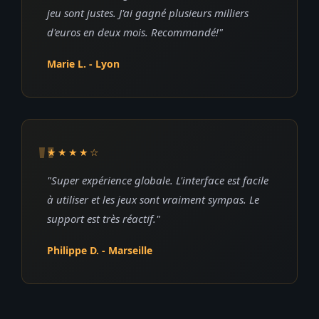
jeu sont justes. J'ai gagné plusieurs milliers
d'euros en deux mois. Recommandé!"
Marie L. - Lyon
★★★★☆
"Super expérience globale. L'interface est facile
à utiliser et les jeux sont vraiment sympas. Le
support est très réactif."
Philippe D. - Marseille