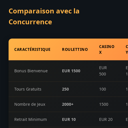
Comparaison avec la
Concurrence
CASINO
CARACTÉRISTIQUE
ROULETTINO
X
EUR
Bonus Bienvenue
EUR 1500
500
1
Tours Gratuits
250
100
1
Nombre de Jeux
2000+
1500
1
Retrait Minimum
EUR 10
EUR 20
E