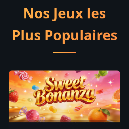
Nos Jeux les
Plus Populaires