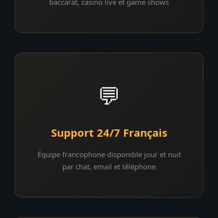
baccarat, casino live et game shows
💬
Support 24/7 Français
Équipe francophone disponible jour et nuit
par chat, email et téléphone